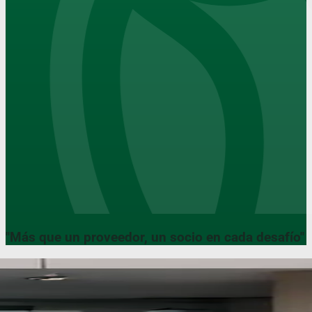
"Más que un proveedor, un
socio
en cada desafío"